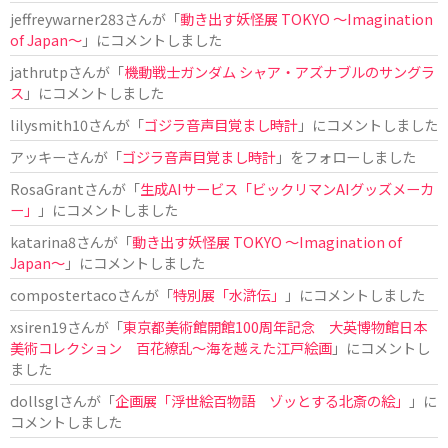
jeffreywarner283
さんが「
動き出す妖怪展 TOKYO 〜Imagination
of Japan〜
」にコメントしました
jathrutp
さんが「
機動戦士ガンダム シャア・アズナブルのサングラ
ス
」にコメントしました
lilysmith10
さんが「
ゴジラ音声目覚まし時計
」にコメントしました
アッキー
さんが「
ゴジラ音声目覚まし時計
」をフォローしました
RosaGrant
さんが「
生成AIサービス「ビックリマンAIグッズメーカ
ー」
」にコメントしました
katarina8
さんが「
動き出す妖怪展 TOKYO 〜Imagination of
Japan〜
」にコメントしました
compostertaco
さんが「
特別展「水滸伝」
」にコメントしました
xsiren19
さんが「
東京都美術館開館100周年記念 大英博物館日本
美術コレクション 百花繚乱～海を越えた江戸絵画
」にコメントし
ました
dollsgl
さんが「
企画展「浮世絵百物語 ゾッとする北斎の絵」
」に
コメントしました