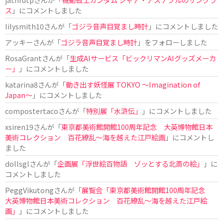
ス
」にコメントしました
lilysmith10
さんが「
ゴジラ音声目覚まし時計
」にコメントしました
アッキー
さんが「
ゴジラ音声目覚まし時計
」をフォローしました
RosaGrant
さんが「
生成AIサービス「ビックリマンAIグッズメーカ
ー」
」にコメントしました
katarina8
さんが「
動き出す妖怪展 TOKYO 〜Imagination of
Japan〜
」にコメントしました
compostertaco
さんが「
特別展「水滸伝」
」にコメントしました
xsiren19
さんが「
東京都美術館開館100周年記念 大英博物館日本
美術コレクション 百花繚乱～海を越えた江戸絵画
」にコメントし
ました
dollsgl
さんが「
企画展「浮世絵百物語 ゾッとする北斎の絵」
」に
コメントしました
PeggVikutong
さんが「
展覧会「東京都美術館開館100周年記念
大英博物館日本美術コレクション 百花繚乱〜海を越えた江戸絵
画」
」にコメントしました