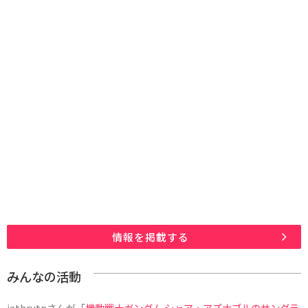
情報を掲載する
みんなの活動
jathrutp
さんが「
機動戦士ガンダム シャア・アズナブルのサングラ