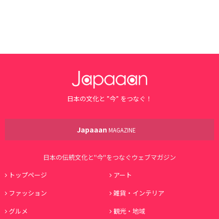
日本の文化と ”今” をつなぐ！
Japaaan
MAGAZINE
日本の伝統文化と"今"をつなぐウェブマガジン
トップページ
アート
ファッション
雑貨・インテリア
グルメ
観光・地域