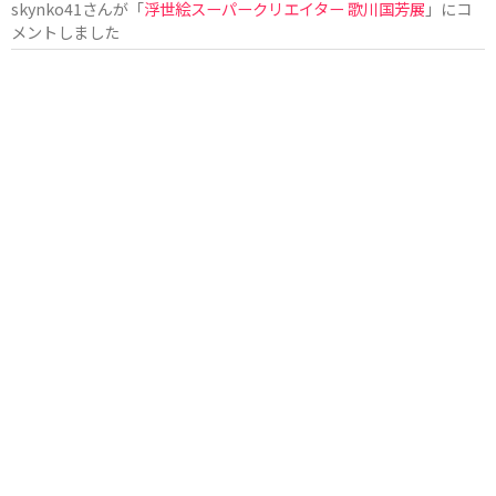
skynko41
さんが「
浮世絵スーパークリエイター 歌川国芳展
」にコ
メントしました