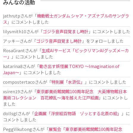
みんなの活動
jathrutp
さんが「
機動戦士ガンダム シャア・アズナブルのサングラ
ス
」にコメントしました
lilysmith10
さんが「
ゴジラ音声目覚まし時計
」にコメントしました
アッキー
さんが「
ゴジラ音声目覚まし時計
」をフォローしました
RosaGrant
さんが「
生成AIサービス「ビックリマンAIグッズメーカ
ー」
」にコメントしました
katarina8
さんが「
動き出す妖怪展 TOKYO 〜Imagination of
Japan〜
」にコメントしました
compostertaco
さんが「
特別展「水滸伝」
」にコメントしました
xsiren19
さんが「
東京都美術館開館100周年記念 大英博物館日本
美術コレクション 百花繚乱～海を越えた江戸絵画
」にコメントし
ました
dollsgl
さんが「
企画展「浮世絵百物語 ゾッとする北斎の絵」
」に
コメントしました
PeggVikutong
さんが「
展覧会「東京都美術館開館100周年記念