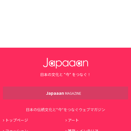
日本の文化と ”今” をつなぐ！
Japaaan
MAGAZINE
日本の伝統文化と"今"をつなぐウェブマガジン
トップページ
アート
ファッション
雑貨・インテリア