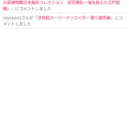
大英博物館日本美術コレクション 百花繚乱〜海を越えた江戸絵
画」
」にコメントしました
skynko41
さんが「
浮世絵スーパークリエイター 歌川国芳展
」にコ
メントしました