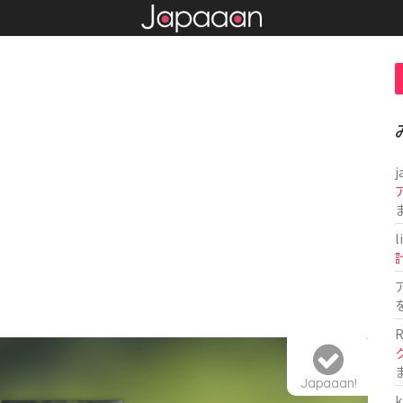
j
l
R
Japaaan!
k