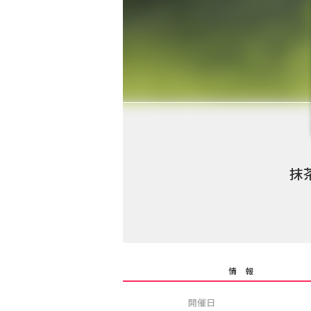
抹
情 報
開催日