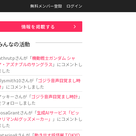
無料メンバー登録
ログイン
情報を掲載する
みんなの活動
athrutp
さんが「
機動戦士ガンダム シャ
ア・アズナブルのサングラス
」にコメントし
ました
ilysmith10
さんが「
ゴジラ音声目覚まし時
計
」にコメントしました
アッキー
さんが「
ゴジラ音声目覚まし時計
」
をフォローしました
osaGrant
さんが「
生成AIサービス「ビッ
クリマンAIグッズメーカー」
」にコメントし
ました
atarina8
さんが「
動き出す妖怪展 TOKYO