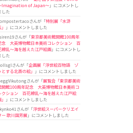
Imagination of Japan〜
」にコメントし
ました
ompostertaco
さんが「
特別展「水滸
伝」
」にコメントしました
siren19
さんが「
東京都美術館開館100周年
記念 大英博物館日本美術コレクション 百
花繚乱～海を越えた江戸絵画
」にコメントし
ました
ollsgl
さんが「
企画展「浮世絵百物語 ゾ
ッとする北斎の絵」
」にコメントしました
eggVikutong
さんが「
展覧会「東京都美術
館開館100周年記念 大英博物館日本美術コ
レクション 百花繚乱〜海を越えた江戸絵
画」
」にコメントしました
kynko41
さんが「
浮世絵スーパークリエイ
ター 歌川国芳展
」にコメントしました