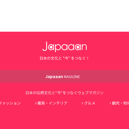
日本の文化と ”今” をつなぐ！
Japaaan
MAGAZINE
日本の伝統文化と"今"をつなぐウェブマガジン
ファッション
雑貨・インテリア
グルメ
観光・地