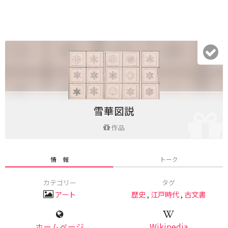
雪華図説
作品
情 報
トーク
カテゴリー
タグ
アート
歴史
,
江戸時代
,
古文書
ホームページ
Wikipedia