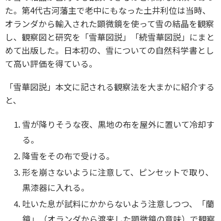
た。第4代古河藩主で老中にもなった土井利位は当時、
オランダから輸入された顕微鏡を使って雪の結晶を観察
し、観察図と研究を「雪華図説」「続雪華図説」にまと
めて出版した。日本初の、雪についての自然科学書とし
て高い評価を得ている。
「雪華図説」本文に記される観察法を大まかに紹介する
と、
雪が降りそうな夜、黒地の布を屋外に置いて冷却す
る。
降雪をその布で受ける。
形を崩さないように注意して、ピンセットで取り、
黒漆器に入れる。
吐いた息が試料にかからないよう注意しつつ、「蘭
鏡」（オランダから渡来した顕微鏡の意味）で観察