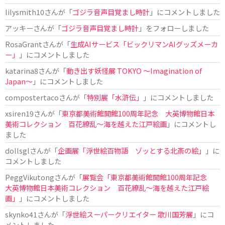
lilysmith10
さんが「
ゴジラ音声目覚まし時計
」にコメントしました
アッキー
さんが「
ゴジラ音声目覚まし時計
」をフォローしました
RosaGrant
さんが「
生成AIサービス「ビックリマンAIグッズメーカ
ー」
」にコメントしました
katarina8
さんが「
動き出す妖怪展 TOKYO 〜Imagination of
Japan〜
」にコメントしました
compostertaco
さんが「
特別展「水滸伝」
」にコメントしました
xsiren19
さんが「
東京都美術館開館100周年記念 大英博物館日本
美術コレクション 百花繚乱～海を越えた江戸絵画
」にコメントし
ました
dollsgl
さんが「
企画展「浮世絵百物語 ゾッとする北斎の絵」
」に
コメントしました
PeggVikutong
さんが「
展覧会「東京都美術館開館100周年記念
大英博物館日本美術コレクション 百花繚乱〜海を越えた江戸絵
画」
」にコメントしました
skynko41
さんが「
浮世絵スーパークリエイター 歌川国芳展
」にコ
メントしました