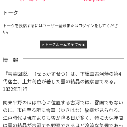
トーク
トークを投稿するにはユーザー登録またはログインをしてくださ
い。
トークルームで全て表示
情 報
『雪華図説』（せっかずせつ）は、下総国古河藩の第4
代藩主、土井利位が著した雪の結晶の観察書である。
1832年刊行。
関東平野のほぼ中心に位置する古河では、雪国でもない
のに、市内至る所に雪華（ゆきはな）紋様が見られる。
江戸時代は現在よりも雪が降る日が多く、特に天保年間
は雪の結晶が古河でも観察できるほど冷涼な気候であっ