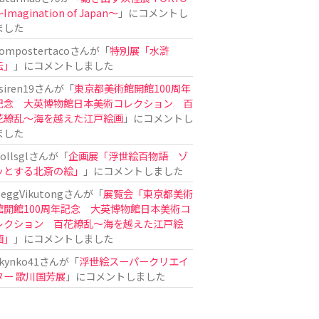
Imagination of Japan〜
」にコメントし
ました
ompostertaco
さんが「
特別展「水滸
伝」
」にコメントしました
siren19
さんが「
東京都美術館開館100周年
記念 大英博物館日本美術コレクション 百
花繚乱～海を越えた江戸絵画
」にコメントし
ました
ollsgl
さんが「
企画展「浮世絵百物語 ゾ
ッとする北斎の絵」
」にコメントしました
eggVikutong
さんが「
展覧会「東京都美術
館開館100周年記念 大英博物館日本美術コ
レクション 百花繚乱〜海を越えた江戸絵
画」
」にコメントしました
kynko41
さんが「
浮世絵スーパークリエイ
ター 歌川国芳展
」にコメントしました