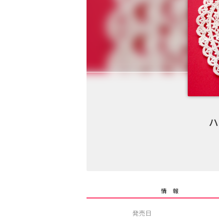
ハ
情 報
発売日