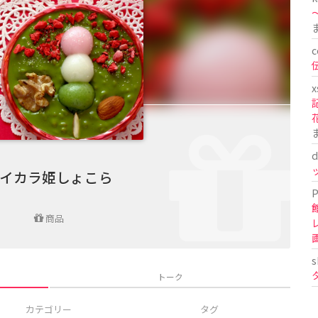
〜
c
x
d
イカラ姫しょこら
P
商品
s
トーク
カテゴリー
タグ