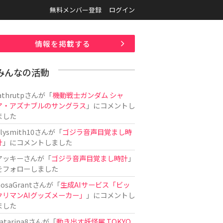
無料メンバー登録
ログイン
情報を掲載する
みんなの活動
athrutp
さんが「
機動戦士ガンダム シャ
ア・アズナブルのサングラス
」にコメントし
ました
ilysmith10
さんが「
ゴジラ音声目覚まし時
計
」にコメントしました
アッキー
さんが「
ゴジラ音声目覚まし時計
」
をフォローしました
osaGrant
さんが「
生成AIサービス「ビッ
クリマンAIグッズメーカー」
」にコメントし
ました
atarina8
さんが「
動き出す妖怪展 TOKYO