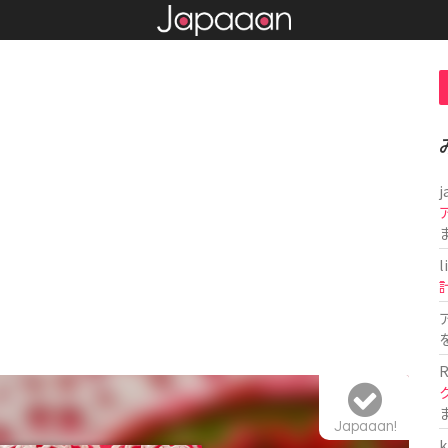
j
l
R
Japaaan!
k