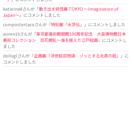
katarina8
さんが「
動き出す妖怪展 TOKYO 〜Imagination of
Japan〜
」にコメントしました
compostertaco
さんが「
特別展「水滸伝」
」にコメントしました
xsiren19
さんが「
東京都美術館開館100周年記念 大英博物館日本
美術コレクション 百花繚乱～海を越えた江戸絵画
」にコメントし
ました
dollsgl
さんが「
企画展「浮世絵百物語 ゾッとする北斎の絵」
」に
コメントしました