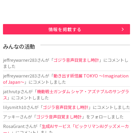
情報を掲載する
みんなの活動
jeffreywarner283
さんが「
ゴジラ音声目覚まし時計
」にコメントし
ました
jeffreywarner283
さんが「
動き出す妖怪展 TOKYO 〜Imagination
of Japan〜
」にコメントしました
jathrutp
さんが「
機動戦士ガンダム シャア・アズナブルのサングラ
ス
」にコメントしました
lilysmith10
さんが「
ゴジラ音声目覚まし時計
」にコメントしました
アッキー
さんが「
ゴジラ音声目覚まし時計
」をフォローしました
RosaGrant
さんが「
生成AIサービス「ビックリマンAIグッズメーカ
ー」
」にコメントしました