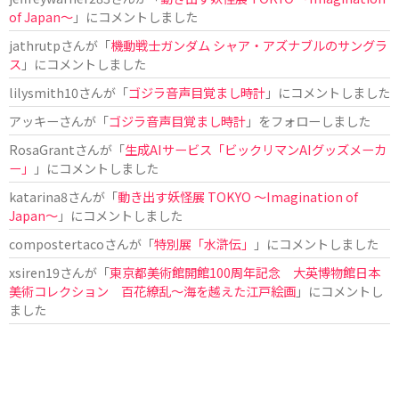
of Japan〜
」にコメントしました
jathrutp
さんが「
機動戦士ガンダム シャア・アズナブルのサングラ
ス
」にコメントしました
lilysmith10
さんが「
ゴジラ音声目覚まし時計
」にコメントしました
アッキー
さんが「
ゴジラ音声目覚まし時計
」をフォローしました
RosaGrant
さんが「
生成AIサービス「ビックリマンAIグッズメーカ
ー」
」にコメントしました
katarina8
さんが「
動き出す妖怪展 TOKYO 〜Imagination of
Japan〜
」にコメントしました
compostertaco
さんが「
特別展「水滸伝」
」にコメントしました
xsiren19
さんが「
東京都美術館開館100周年記念 大英博物館日本
美術コレクション 百花繚乱～海を越えた江戸絵画
」にコメントし
ました