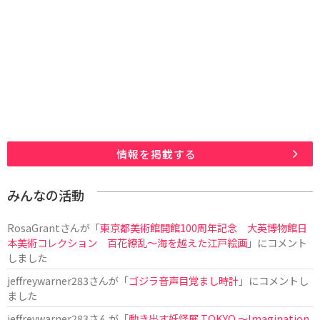
情報を掲載する
みんなの活動
RosaGrant
さんが「
東京都美術館開館100周年記念 大英博物館日
本美術コレクション 百花繚乱～海を越えた江戸絵画
」にコメント
しました
jeffreywarner283
さんが「
ゴジラ音声目覚まし時計
」にコメントし
ました
jeffreywarner283
さんが「
動き出す妖怪展 TOKYO 〜Imagination