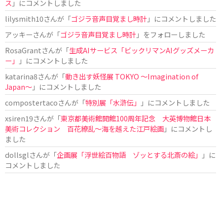
ス
」にコメントしました
lilysmith10
さんが「
ゴジラ音声目覚まし時計
」にコメントしました
アッキー
さんが「
ゴジラ音声目覚まし時計
」をフォローしました
RosaGrant
さんが「
生成AIサービス「ビックリマンAIグッズメーカ
ー」
」にコメントしました
katarina8
さんが「
動き出す妖怪展 TOKYO 〜Imagination of
Japan〜
」にコメントしました
compostertaco
さんが「
特別展「水滸伝」
」にコメントしました
xsiren19
さんが「
東京都美術館開館100周年記念 大英博物館日本
美術コレクション 百花繚乱～海を越えた江戸絵画
」にコメントし
ました
dollsgl
さんが「
企画展「浮世絵百物語 ゾッとする北斎の絵」
」に
コメントしました