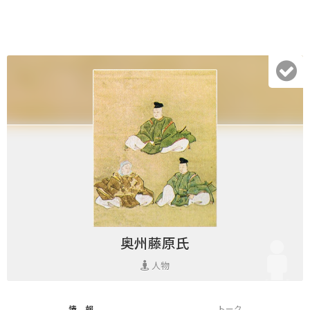
奥州藤原氏
人物
情 報
トーク