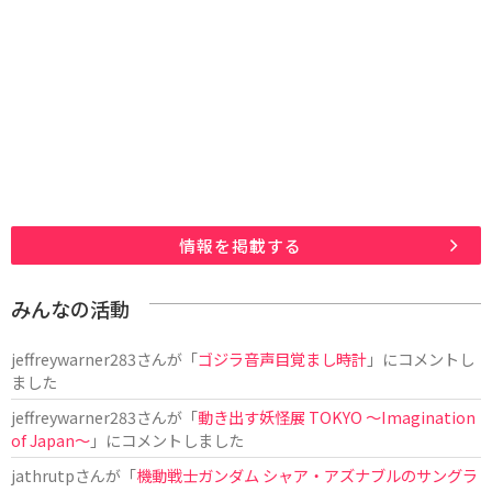
情報を掲載する
みんなの活動
jeffreywarner283
さんが「
ゴジラ音声目覚まし時計
」にコメントし
ました
jeffreywarner283
さんが「
動き出す妖怪展 TOKYO 〜Imagination
of Japan〜
」にコメントしました
jathrutp
さんが「
機動戦士ガンダム シャア・アズナブルのサングラ