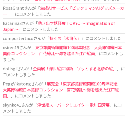
RosaGrant
さんが「
生成AIサービス「ビックリマンAIグッズメーカ
ー」
」にコメントしました
katarina8
さんが「
動き出す妖怪展 TOKYO 〜Imagination of
Japan〜
」にコメントしました
compostertaco
さんが「
特別展「水滸伝」
」にコメントしました
xsiren19
さんが「
東京都美術館開館100周年記念 大英博物館日本
美術コレクション 百花繚乱～海を越えた江戸絵画
」にコメントし
ました
dollsgl
さんが「
企画展「浮世絵百物語 ゾッとする北斎の絵」
」に
コメントしました
PeggVikutong
さんが「
展覧会「東京都美術館開館100周年記念
大英博物館日本美術コレクション 百花繚乱〜海を越えた江戸絵
画」
」にコメントしました
skynko41
さんが「
浮世絵スーパークリエイター 歌川国芳展
」にコ
メントしました