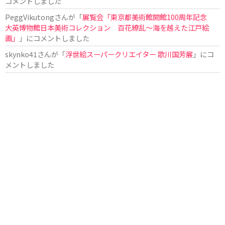
コメントしました
PeggVikutong
さんが「
展覧会「東京都美術館開館100周年記念
大英博物館日本美術コレクション 百花繚乱〜海を越えた江戸絵
画」
」にコメントしました
skynko41
さんが「
浮世絵スーパークリエイター 歌川国芳展
」にコ
メントしました