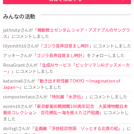
みんなの活動
jathrutp
さんが「
機動戦士ガンダム シャア・アズナブルのサングラ
ス
」にコメントしました
lilysmith10
さんが「
ゴジラ音声目覚まし時計
」にコメントしました
アッキー
さんが「
ゴジラ音声目覚まし時計
」をフォローしました
RosaGrant
さんが「
生成AIサービス「ビックリマンAIグッズメーカ
ー」
」にコメントしました
katarina8
さんが「
動き出す妖怪展 TOKYO 〜Imagination of
Japan〜
」にコメントしました
compostertaco
さんが「
特別展「水滸伝」
」にコメントしました
xsiren19
さんが「
東京都美術館開館100周年記念 大英博物館日本
美術コレクション 百花繚乱～海を越えた江戸絵画
」にコメントし
ました
dollsgl
さんが「
企画展「浮世絵百物語 ゾッとする北斎の絵」
」に