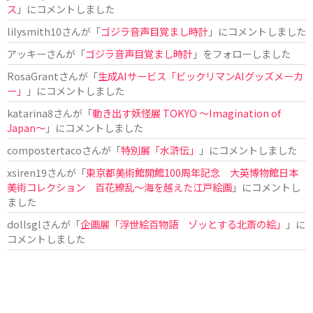
ス
」にコメントしました
lilysmith10
さんが「
ゴジラ音声目覚まし時計
」にコメントしました
アッキー
さんが「
ゴジラ音声目覚まし時計
」をフォローしました
RosaGrant
さんが「
生成AIサービス「ビックリマンAIグッズメーカ
ー」
」にコメントしました
katarina8
さんが「
動き出す妖怪展 TOKYO 〜Imagination of
Japan〜
」にコメントしました
compostertaco
さんが「
特別展「水滸伝」
」にコメントしました
xsiren19
さんが「
東京都美術館開館100周年記念 大英博物館日本
美術コレクション 百花繚乱～海を越えた江戸絵画
」にコメントし
ました
dollsgl
さんが「
企画展「浮世絵百物語 ゾッとする北斎の絵」
」に
コメントしました