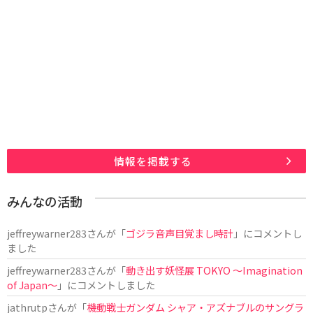
情報を掲載する
みんなの活動
jeffreywarner283
さんが「
ゴジラ音声目覚まし時計
」にコメントし
ました
jeffreywarner283
さんが「
動き出す妖怪展 TOKYO 〜Imagination
of Japan〜
」にコメントしました
jathrutp
さんが「
機動戦士ガンダム シャア・アズナブルのサングラ