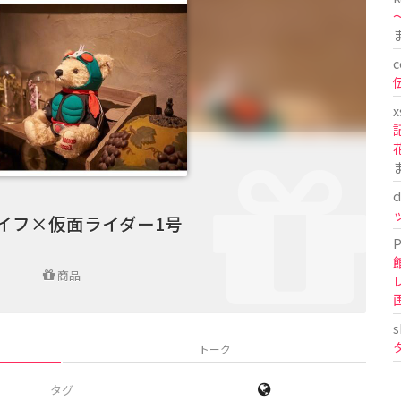
〜
c
x
d
イフ×仮面ライダー1号
P
商品
s
トーク
タグ