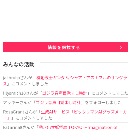
情報を掲載する
みんなの活動
jathrutp
さんが「
機動戦士ガンダム シャア・アズナブルのサングラ
ス
」にコメントしました
lilysmith10
さんが「
ゴジラ音声目覚まし時計
」にコメントしました
アッキー
さんが「
ゴジラ音声目覚まし時計
」をフォローしました
RosaGrant
さんが「
生成AIサービス「ビックリマンAIグッズメーカ
ー」
」にコメントしました
katarina8
さんが「
動き出す妖怪展 TOKYO 〜Imagination of