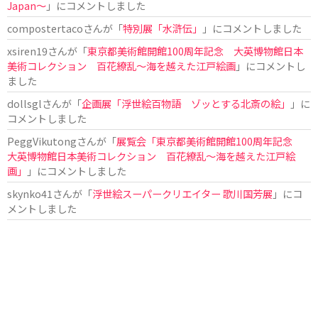
Japan〜
」にコメントしました
compostertaco
さんが「
特別展「水滸伝」
」にコメントしました
xsiren19
さんが「
東京都美術館開館100周年記念 大英博物館日本
美術コレクション 百花繚乱～海を越えた江戸絵画
」にコメントし
ました
dollsgl
さんが「
企画展「浮世絵百物語 ゾッとする北斎の絵」
」に
コメントしました
PeggVikutong
さんが「
展覧会「東京都美術館開館100周年記念
大英博物館日本美術コレクション 百花繚乱〜海を越えた江戸絵
画」
」にコメントしました
skynko41
さんが「
浮世絵スーパークリエイター 歌川国芳展
」にコ
メントしました