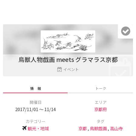
鳥獣人物戯画 meets グラマラス京都
イベント
情 報
トーク
開催日
エリア
2017/11/01 〜 11/14
京都府
カテゴリー
タグ
観光・地域
京都
,
鳥獣戯画
,
高山寺