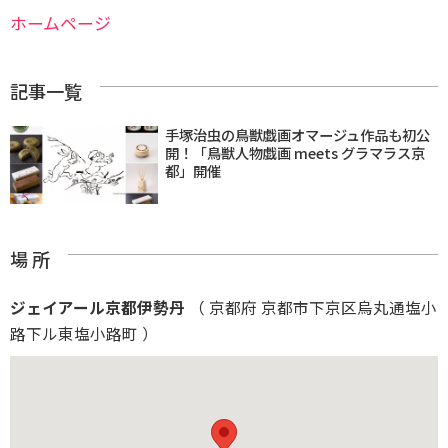
ホームページ
記事一覧
手塚治虫の鳥獣戯画オマージュ作品も初公
開！「鳥獣人物戯画 meets グラマラス京
都」開催
場 所
ジェイアール京都伊勢丹
（ 京都府 京都市下京区烏丸通塩小
路下ル東塩小路町 ）