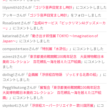
lilysmith10
さんが「
ゴジラ音声目覚まし時計
」にコメントしました
アッキー
さんが「
ゴジラ音声目覚まし時計
」をフォローしました
RosaGrant
さんが「
生成AIサービス「ビックリマンAIグッズメーカ
ー」
」にコメントしました
katarina8
さんが「
動き出す妖怪展 TOKYO 〜Imagination of
Japan〜
」にコメントしました
compostertaco
さんが「
特別展「水滸伝」
」にコメントしました
xsiren19
さんが「
東京都美術館開館100周年記念 大英博物館日本
美術コレクション 百花繚乱～海を越えた江戸絵画
」にコメントし
ました
dollsgl
さんが「
企画展「浮世絵百物語 ゾッとする北斎の絵」
」に
コメントしました
PeggVikutong
さんが「
展覧会「東京都美術館開館100周年記念
大英博物館日本美術コレクション 百花繚乱〜海を越えた江戸絵
画」
」にコメントしました
skynko41
さんが「
浮世絵スーパークリエイター 歌川国芳展
」にコ