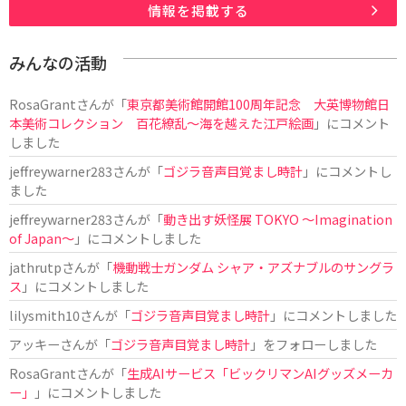
情報を掲載する
みんなの活動
RosaGrant
さんが「
東京都美術館開館100周年記念 大英博物館日
本美術コレクション 百花繚乱～海を越えた江戸絵画
」にコメント
しました
jeffreywarner283
さんが「
ゴジラ音声目覚まし時計
」にコメントし
ました
jeffreywarner283
さんが「
動き出す妖怪展 TOKYO 〜Imagination
of Japan〜
」にコメントしました
jathrutp
さんが「
機動戦士ガンダム シャア・アズナブルのサングラ
ス
」にコメントしました
lilysmith10
さんが「
ゴジラ音声目覚まし時計
」にコメントしました
アッキー
さんが「
ゴジラ音声目覚まし時計
」をフォローしました
RosaGrant
さんが「
生成AIサービス「ビックリマンAIグッズメーカ
ー」
」にコメントしました