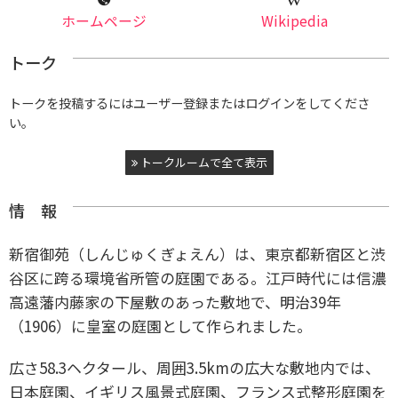
ホームページ
Wikipedia
トーク
トークを投稿するにはユーザー登録またはログインをしてくださ
い。
トークルームで全て表示
情 報
新宿御苑（しんじゅくぎょえん）は、東京都新宿区と渋
谷区に跨る環境省所管の庭園である。江戸時代には信濃
高遠藩内藤家の下屋敷のあった敷地で、明治39年
（1906）に皇室の庭園として作られました。
広さ58.3ヘクタール、周囲3.5kmの広大な敷地内では、
日本庭園、イギリス風景式庭園、フランス式整形庭園を