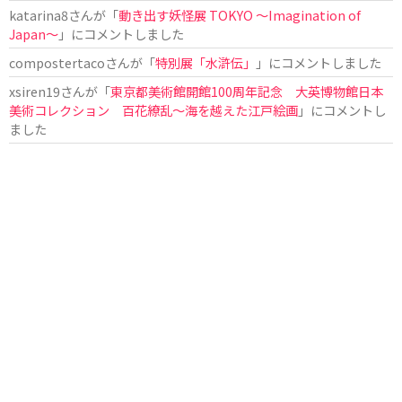
katarina8
さんが「
動き出す妖怪展 TOKYO 〜Imagination of
Japan〜
」にコメントしました
compostertaco
さんが「
特別展「水滸伝」
」にコメントしました
xsiren19
さんが「
東京都美術館開館100周年記念 大英博物館日本
美術コレクション 百花繚乱～海を越えた江戸絵画
」にコメントし
ました