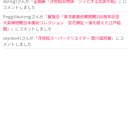
dollsgl
さんが「
企画展「浮世絵百物語 ゾッとする北斎の絵」
」に
コメントしました
PeggVikutong
さんが「
展覧会「東京都美術館開館100周年記念
大英博物館日本美術コレクション 百花繚乱〜海を越えた江戸絵
画」
」にコメントしました
skynko41
さんが「
浮世絵スーパークリエイター 歌川国芳展
」にコ
メントしました