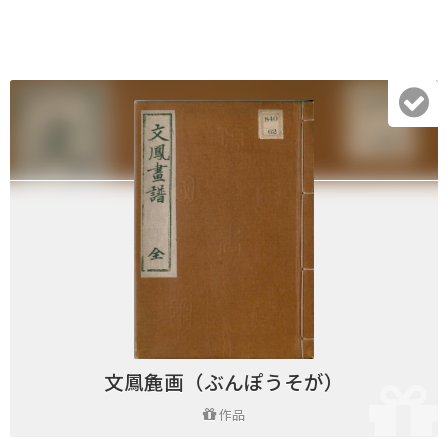
文鳳麁画（ぶんぽうそが）
作品