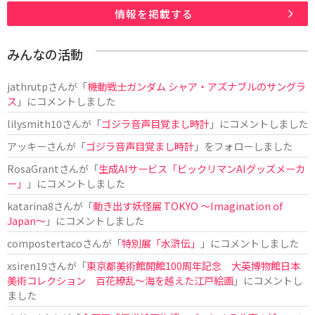
情報を掲載する
みんなの活動
jathrutp
さんが「
機動戦士ガンダム シャア・アズナブルのサングラ
ス
」にコメントしました
lilysmith10
さんが「
ゴジラ音声目覚まし時計
」にコメントしました
アッキー
さんが「
ゴジラ音声目覚まし時計
」をフォローしました
RosaGrant
さんが「
生成AIサービス「ビックリマンAIグッズメーカ
ー」
」にコメントしました
katarina8
さんが「
動き出す妖怪展 TOKYO 〜Imagination of
Japan〜
」にコメントしました
compostertaco
さんが「
特別展「水滸伝」
」にコメントしました
xsiren19
さんが「
東京都美術館開館100周年記念 大英博物館日本
美術コレクション 百花繚乱～海を越えた江戸絵画
」にコメントし
ました