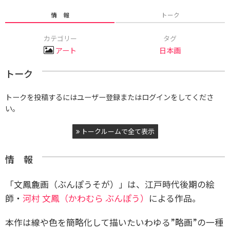
情 報
トーク
カテゴリー
タグ
アート
日本画
トーク
トークを投稿するにはユーザー登録またはログインをしてくださ
い。
トークルームで全て表示
情 報
「文鳳麁画（ぶんぽうそが）」は、江戸時代後期の絵
師・
河村 文鳳（かわむら ぶんぽう）
による作品。
本作は線や色を簡略化して描いたいわゆる”略画”の一種