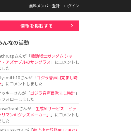
無料メンバー登録
ログイン
情報を掲載する
みんなの活動
athrutp
さんが「
機動戦士ガンダム シャ
ア・アズナブルのサングラス
」にコメントし
ました
ilysmith10
さんが「
ゴジラ音声目覚まし時
計
」にコメントしました
アッキー
さんが「
ゴジラ音声目覚まし時計
」
をフォローしました
osaGrant
さんが「
生成AIサービス「ビッ
クリマンAIグッズメーカー」
」にコメントし
ました
atarina8
さんが「
動き出す妖怪展 TOKYO