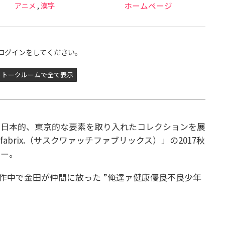
アニメ
,
漢字
ホームページ
ログインをしてください。
トークルームで全て表示
、日本的、東京的な要素を取り入れたコレクションを展
hfabrix.（サスクワァッチファブリックス）」の2017秋
ラー。
の作中で金田が仲間に放った ”俺達ァ健康優良不良少年