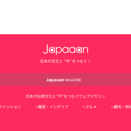
日本の文化と ”今” をつなぐ！
Japaaan
MAGAZINE
日本の伝統文化と"今"をつなぐウェブマガジン
ファッション
雑貨・インテリア
グルメ
観光・地