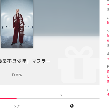
〜
c
x
d
優良不良少年」マフラー
P
商品
s
トーク
タグ