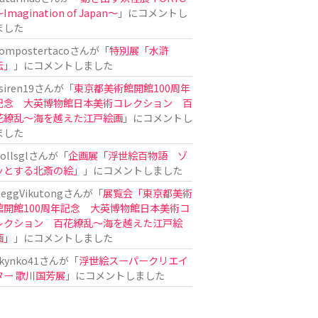
Imagination of Japan〜
」にコメントし
ました
ompostertaco
さんが「
特別展「水滸
伝」
」にコメントしました
siren19
さんが「
東京都美術館開館100周年
記念 大英博物館日本美術コレクション 百
花繚乱～海を越えた江戸絵画
」にコメントし
ました
ollsgl
さんが「
企画展「浮世絵百物語 ゾ
ッとする北斎の絵」
」にコメントしました
eggVikutong
さんが「
展覧会「東京都美術
館開館100周年記念 大英博物館日本美術コ
レクション 百花繚乱〜海を越えた江戸絵
画」
」にコメントしました
kynko41
さんが「
浮世絵スーパークリエイ
ター 歌川国芳展
」にコメントしました