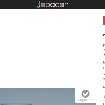
j
l
R
Japaaan!
k