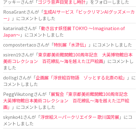
アッキー
さんが「
ゴジラ音声目覚まし時計
」をフォローしました
RosaGrant
さんが「
生成AIサービス「ビックリマンAIグッズメーカ
ー」
」にコメントしました
katarina8
さんが「
動き出す妖怪展 TOKYO 〜Imagination of
Japan〜
」にコメントしました
compostertaco
さんが「
特別展「水滸伝」
」にコメントしました
xsiren19
さんが「
東京都美術館開館100周年記念 大英博物館日本
美術コレクション 百花繚乱～海を越えた江戸絵画
」にコメントし
ました
dollsgl
さんが「
企画展「浮世絵百物語 ゾッとする北斎の絵」
」に
コメントしました
PeggVikutong
さんが「
展覧会「東京都美術館開館100周年記念
大英博物館日本美術コレクション 百花繚乱〜海を越えた江戸絵
画」
」にコメントしました
skynko41
さんが「
浮世絵スーパークリエイター 歌川国芳展
」にコ
メントしました