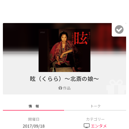
眩（くらら）～北斎の娘～
作品
情 報
トーク
開催日
カテゴリー
2017/09/18
エンタメ