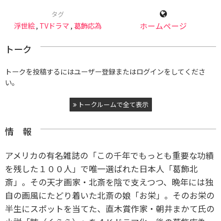
タグ
浮世絵
,
TVドラマ
,
葛飾応為
ホームページ
トーク
トークを投稿するにはユーザー登録またはログインをしてくださ
い。
トークルームで全て表示
情 報
アメリカの有名雑誌の「この千年でもっとも重要な功績
を残した１００人」で唯一選ばれた日本人「葛飾北
斎」。その天才画家・北斎を陰で支えつつ、晩年には独
自の画風にたどり着いた北斎の娘「お栄」。そのお栄の
半生にスポットを当てた、直木賞作家・朝井まかて氏の