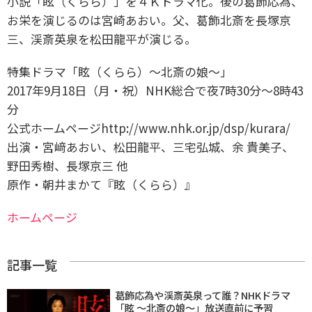
小説「眩（くらら）」を４Ｋドラマ化。後の葛飾応為、
お栄を演じるのは宮崎あおい。父、葛飾北斎を長塚京
三、渓斎英泉を松田龍平が演じる。
特集ドラマ「眩（くらら）～北斎の娘～」
2017年9月18日（月・祝）NHK総合で夜7時30分～8時43
分
公式ホームページhttp://www.nhk.or.jp/dsp/kurara/
出演・宮﨑あおい、松田龍平、三宅弘城、余 貴美子、
野田秀樹、長塚京三 他
原作・朝井まかて『眩（くらら）』
ホームページ
記事一覧
葛飾応為や渓斎英泉って誰？NHKドラマ
「眩 ～北斎の娘～」放送直前に予習